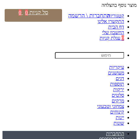
מוצר נוסף בהצלחה
סל קניות
0
0
התחברות \ הרשמה
קטגוריות
התקשרו אלינו
דף הבית
החשבון שלי
0
עגלת קניות
עיקריות
מעושנים
דגים
תוספות
ירקות
סלטים
מרקים
צמחוני וטבעוני
קינוחים
יינות
שונות
התחברות