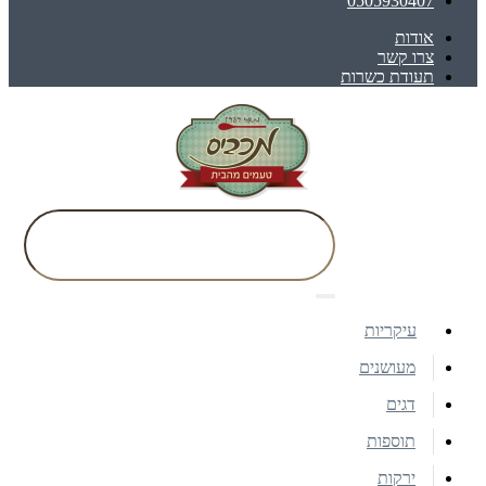
0505930407
אודות
צרו קשר
תעודת כשרות
עיקריות
מעושנים
דגים
תוספות
ירקות