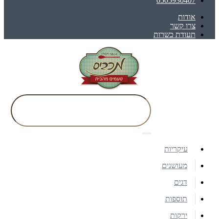
0505930407
אודות
צרו קשר
תעודת כשרות
עיקריות
מעושנים
דגים
תוספות
ירקות