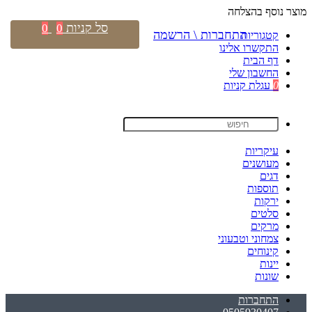
מוצר נוסף בהצלחה
סל קניות
0
0
התחברות \ הרשמה
קטגוריות
התקשרו אלינו
דף הבית
החשבון שלי
0
עגלת קניות
עיקריות
מעושנים
דגים
תוספות
ירקות
סלטים
מרקים
צמחוני וטבעוני
קינוחים
יינות
שונות
התחברות