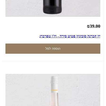
₪39.00
יין קברנה סוביניון פטיט סירה - ויז'ן טפרברג
הוספה לסל