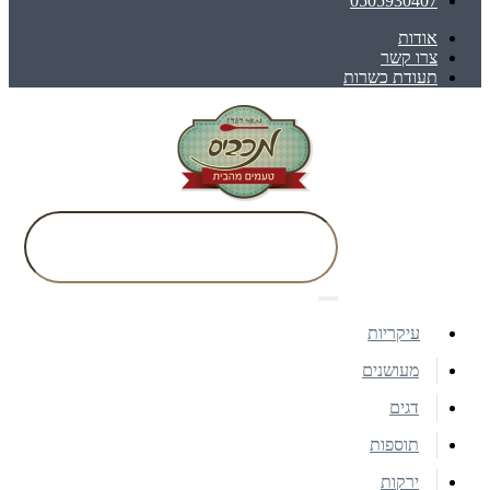
0505930407
אודות
צרו קשר
תעודת כשרות
עיקריות
מעושנים
דגים
תוספות
ירקות