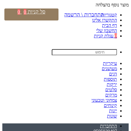
מוצר נוסף בהצלחה
סל קניות
0
0
התחברות \ הרשמה
קטגוריות
התקשרו אלינו
דף הבית
החשבון שלי
0
עגלת קניות
עיקריות
מעושנים
דגים
תוספות
ירקות
סלטים
מרקים
צמחוני וטבעוני
קינוחים
יינות
שונות
התחברות