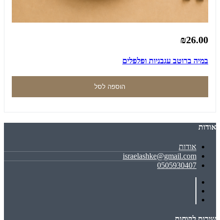
₪26.00
במיה ברוטב עגבניות ופלפלים
הוספה לסל
אודות
אודות
israelashke@gmail.com
0505930407
שירות לקוחות