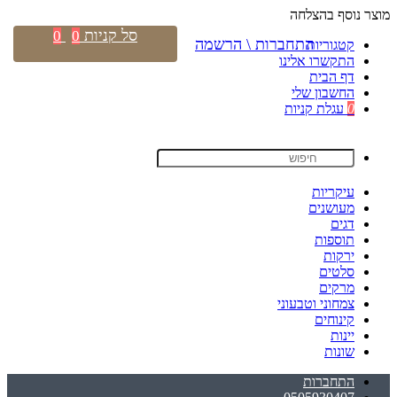
מוצר נוסף בהצלחה
סל קניות
0
0
התחברות \ הרשמה
קטגוריות
התקשרו אלינו
דף הבית
החשבון שלי
0
עגלת קניות
עיקריות
מעושנים
דגים
תוספות
ירקות
סלטים
מרקים
צמחוני וטבעוני
קינוחים
יינות
שונות
התחברות