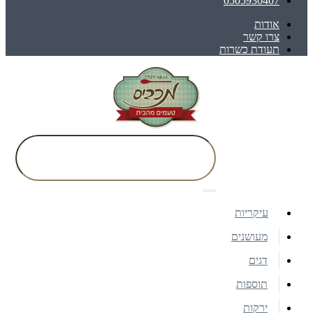
0505930407
אודות
צרו קשר
תעודת כשרות
עיקריות
מעושנים
דגים
תוספות
ירקות