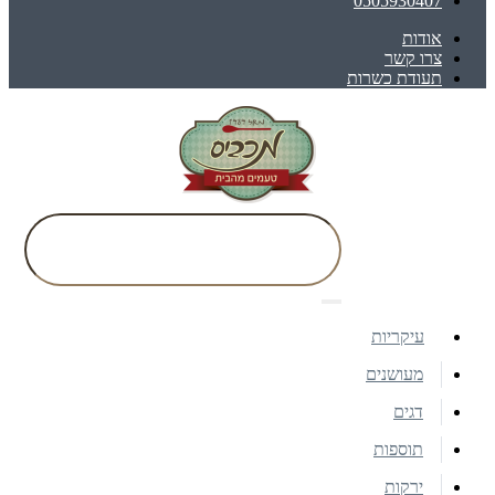
0505930407
אודות
צרו קשר
תעודת כשרות
עיקריות
מעושנים
דגים
תוספות
ירקות