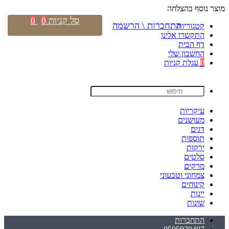
מוצר נוסף בהצלחה
סל קניות
0
0
התחברות \ הרשמה
קטגוריות
התקשרו אלינו
דף הבית
החשבון שלי
0
עגלת קניות
עיקריות
מעושנים
דגים
תוספות
ירקות
סלטים
מרקים
צמחוני וטבעוני
קינוחים
יינות
שונות
התחברות