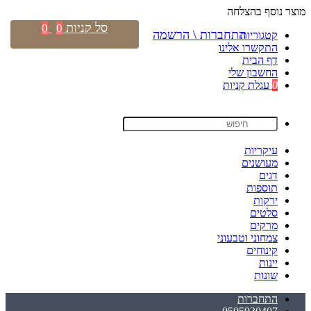
מוצר נוסף בהצלחה
סל קניות
0
0
התחברות \ הרשמה
קטגוריות
התקשרו אלינו
דף הבית
החשבון שלי
0
עגלת קניות
עיקריות
מעושנים
דגים
תוספות
ירקות
סלטים
מרקים
צמחוני וטבעוני
קינוחים
יינות
שונות
התחברות