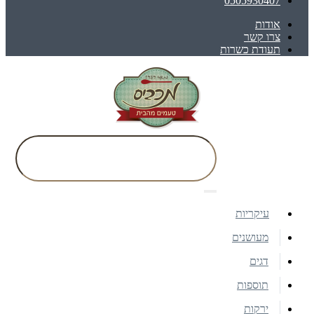
0505930407
אודות
צרו קשר
תעודת כשרות
עיקריות
מעושנים
דגים
תוספות
ירקות