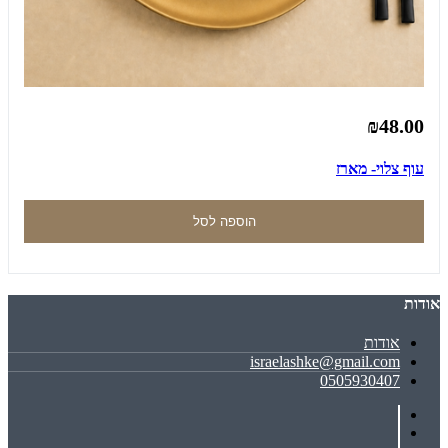
₪48.00
עוף צלוי- מארז
הוספה לסל
אודות
אודות
israelashke@gmail.com
0505930407