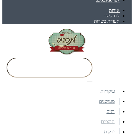
0505930407
אודות
צרו קשר
תעודת כשרות
עיקריות
מעושנים
דגים
תוספות
ירקות