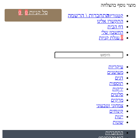
מוצר נוסף בהצלחה
סל קניות
0
0
התחברות \ הרשמה
קטגוריות
התקשרו אלינו
דף הבית
החשבון שלי
0
עגלת קניות
עיקריות
מעושנים
דגים
תוספות
ירקות
סלטים
מרקים
צמחוני וטבעוני
קינוחים
יינות
שונות
התחברות