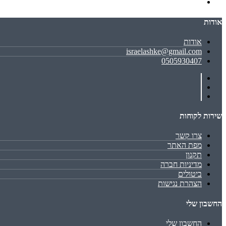
אודות
אודות
israelashke@gmail.com
0505930407
שירות לקוחות
צרו קשר
מפת האתר
תקנון
מדיניות חברה
ביטולים
הצהרת נגישות
החשבון שלי
החשבון שלי