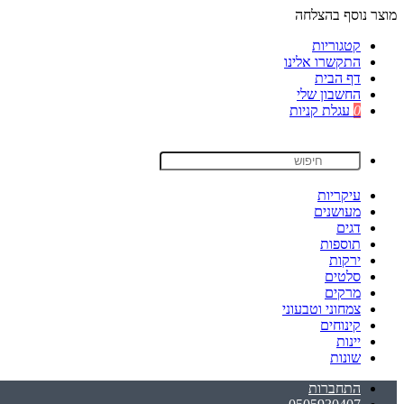
מוצר נוסף בהצלחה
קטגוריות
התקשרו אלינו
דף הבית
החשבון שלי
0
עגלת קניות
עיקריות
מעושנים
דגים
תוספות
ירקות
סלטים
מרקים
צמחוני וטבעוני
קינוחים
יינות
שונות
התחברות