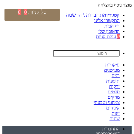
מוצר נוסף בהצלחה
סל קניות
0
0
התחברות \ הרשמה
קטגוריות
התקשרו אלינו
דף הבית
החשבון שלי
0
עגלת קניות
עיקריות
מעושנים
דגים
תוספות
ירקות
סלטים
מרקים
צמחוני וטבעוני
קינוחים
יינות
שונות
התחברות