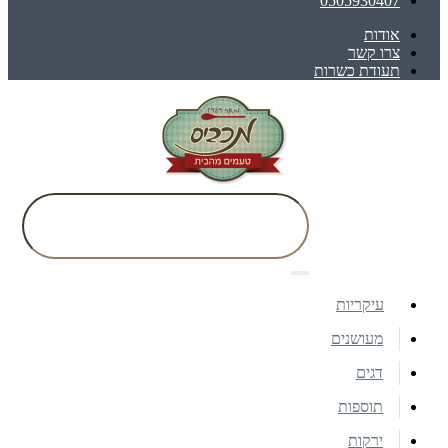
0505930407
אודות
צרו קשר
תעודת כשרות
עיקריות
מעושנים
דגים
תוספות
ירקות