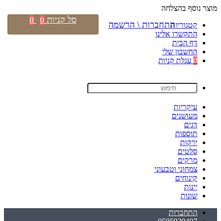
מוצר נוסף בהצלחה
סל קניות
0
0
התחברות \ הרשמה
קטגוריות
התקשרו אלינו
דף הבית
החשבון שלי
0
עגלת קניות
עיקריות
מעושנים
דגים
תוספות
ירקות
סלטים
מרקים
צמחוני וטבעוני
קינוחים
יינות
שונות
התחברות