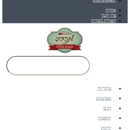
0505930407
אודות
צרו קשר
תעודת כשרות
עיקריות
מעושנים
דגים
תוספות
ירקות