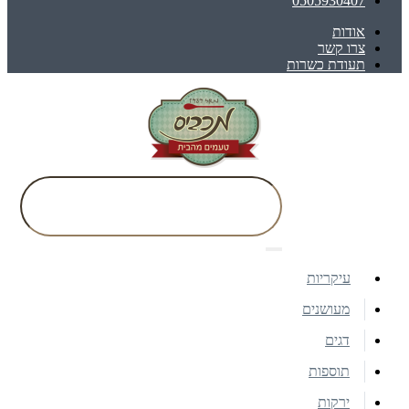
0505930407
אודות
צרו קשר
תעודת כשרות
עיקריות
מעושנים
דגים
תוספות
ירקות