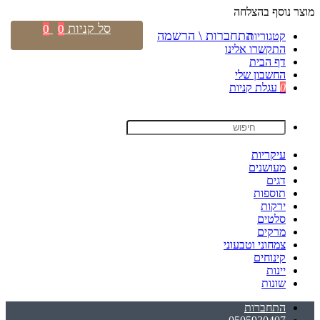
מוצר נוסף בהצלחה
סל קניות
0
0
התחברות \ הרשמה
קטגוריות
התקשרו אלינו
דף הבית
החשבון שלי
0
עגלת קניות
עיקריות
מעושנים
דגים
תוספות
ירקות
סלטים
מרקים
צמחוני וטבעוני
קינוחים
יינות
שונות
התחברות