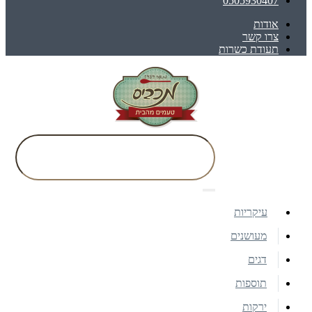
0505930407
אודות
צרו קשר
תעודת כשרות
עיקריות
מעושנים
דגים
תוספות
ירקות