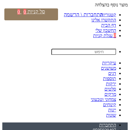
מוצר נוסף בהצלחה
סל קניות
0
0
התחברות \ הרשמה
קטגוריות
התקשרו אלינו
דף הבית
החשבון שלי
0
עגלת קניות
עיקריות
מעושנים
דגים
תוספות
ירקות
סלטים
מרקים
צמחוני וטבעוני
קינוחים
יינות
שונות
התחברות