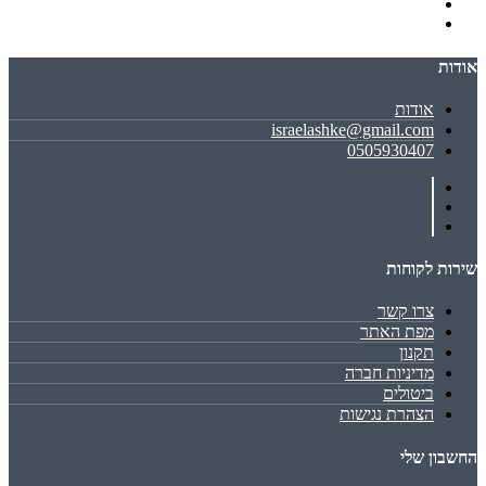
אודות
אודות
israelashke@gmail.com
0505930407
שירות לקוחות
צרו קשר
מפת האתר
תקנון
מדיניות חברה
ביטולים
הצהרת נגישות
החשבון שלי