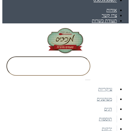
0505930407
אודות
צרו קשר
תעודת כשרות
עיקריות
מעושנים
דגים
תוספות
ירקות