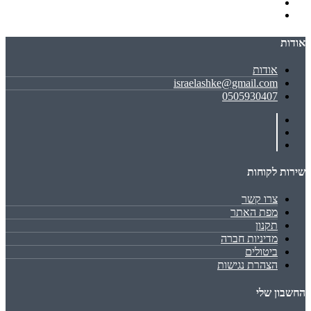
אודות
אודות
israelashke@gmail.com
0505930407
שירות לקוחות
צרו קשר
מפת האתר
תקנון
מדיניות חברה
ביטולים
הצהרת נגישות
החשבון שלי