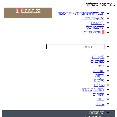
מוצר נוסף בהצלחה
סל קניות
0
0
התחברות \ הרשמה
קטגוריות
התקשרו אלינו
דף הבית
החשבון שלי
0
עגלת קניות
עיקריות
מעושנים
דגים
תוספות
ירקות
סלטים
מרקים
צמחוני וטבעוני
קינוחים
יינות
שונות
התחברות