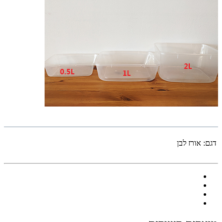
דגם:
אורז לבן