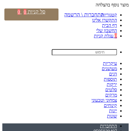
מוצר נוסף בהצלחה
סל קניות
0
0
התחברות \ הרשמה
קטגוריות
התקשרו אלינו
דף הבית
החשבון שלי
0
עגלת קניות
עיקריות
מעושנים
דגים
תוספות
ירקות
סלטים
מרקים
צמחוני וטבעוני
קינוחים
יינות
שונות
התחברות