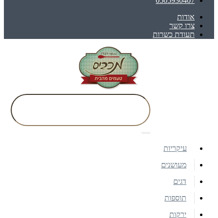
0505930407
אודות
צרו קשר
תעודת כשרות
עיקריות
מעושנים
דגים
תוספות
ירקות